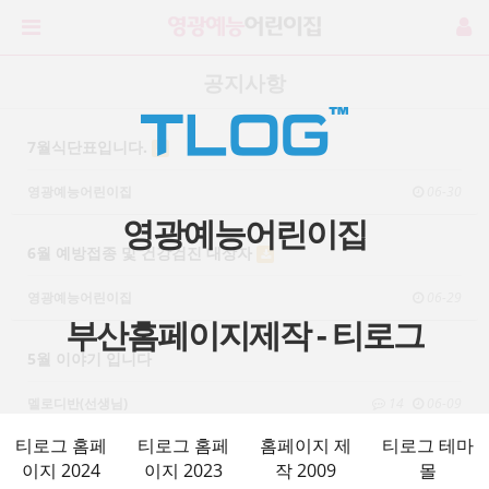
공지사항
7월식단표입니다.
영광예능어린이집
06-30
영광예능어린이집
6월 예방접종 및 건강검진 대상자
영광예능어린이집
06-29
부산홈페이지제작 - 티로그
5월 이야기 입니다
멜로디반(선생님)
14
06-09
티로그 홈페
티로그 홈페
홈페이지 제
티로그 테마
6월식단표입니다
이지 2024
이지 2023
작 2009
몰