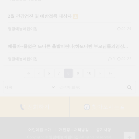
2월 건강검진 및 예방접종 대상자
영광예능어린이집
02-25
얘들아~졸업은 또다른 출발이란다(하모니반 부모님들의영상…
영광예능어린이집
3
02-21
6
7
8
9
10
전화하기
찾아오시는길
어린이집 소개
개인정보처리방침
공지사항
Copyright ©
영광예능어린이집
All rights reserved.